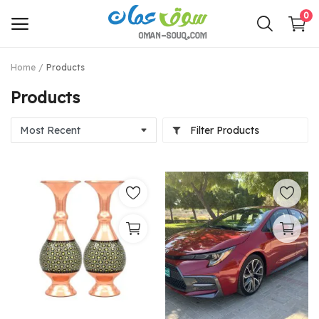
0
Home
Products
Sell
Products
Now
Filter Products
Main Menu
Categories
Home
Wishlist
Contact
Login