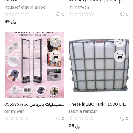
بوابات الكترونية للتحكم بالدخول ببصمة الوجة بجدة
مكنسة
Youssef algool algool
mr mrwan
0
0
49
﷼
اسعار اجهزة كشف السرقات للمحلات والمتاجر والصيدليات بالرياض 0555853936
These is IBC Tank . 1000 Liter full wash
mr mrwan
tasmia ramzan
0
0
25
﷼