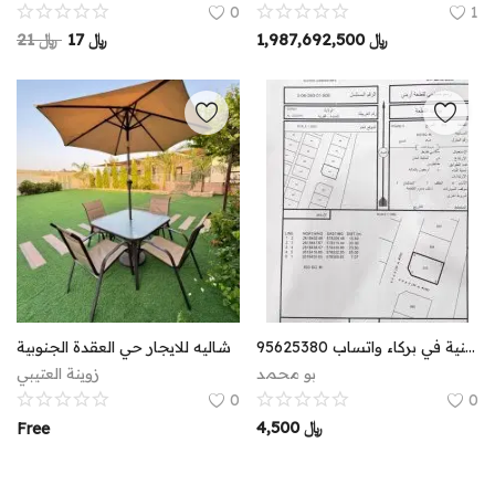
0
1
21
﷼
17
﷼
1,987,692,500
﷼
للبيع ارض سكنية في بركاء واتساب 95625380
شاليه للايجار حي العقدة الجنوبية
بو محمد
زوينة العتيبي
0
0
4,500
﷼
Free