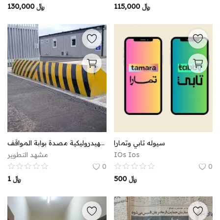
130,000
﷼
115,000
﷼
سيوله تابي وتمارا
المصدة الهيدروليكية مصدة بوابة المواقف
مشهد التطوير
IOs Ios
0
0
1
﷼
500
﷼