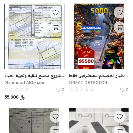
اجهزة كشف الذهب جريت 5000 هو الخيار المصمم للمحترفين فقط.
عقد انتفاع ارض صناعيه مشروع مصنع تنقية وتعبية المياه
Mahmood AlGenabi
GREAT DETECTOR
0
0
35,000
﷼