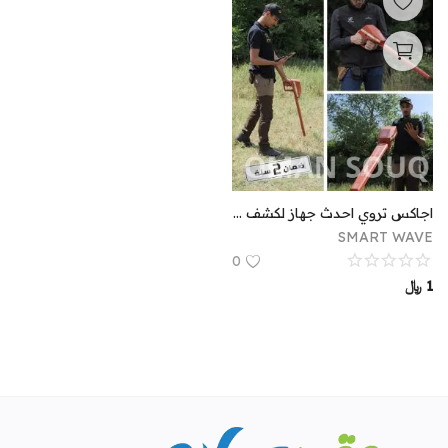
اجاكس تروي احدث جهاز لكشف المعادن و الدفائن و الفراغات باحترافية . AJAX TROY
SMART WAVE
0
1
﷼