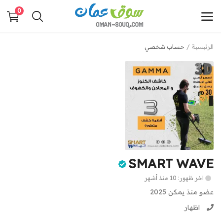
0
الرئيسية
حساب شخصي
أضف
إعلانك
القائمة الرئيسية
فئات
الرئيسية
SMART WAVE
قائمتك
اخر ظهور: 10 منذ أشهر
مدونة سوق عمان
عضو منذ يمكن 2025
اظهار
اتصل بنا