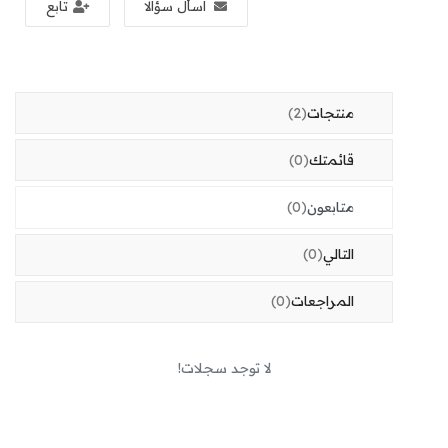
اسأل سؤالا
تابع
أخبار
المتجر
منتجات
(2)
تسجيل الدخول
قائمتك
(0)
تسجيل حساب جديد
موقع
متابعون
(0)
Arabic
OMR (﷼)
التالي
(0)
المراجعات
(0)
لا توجد سجلات!