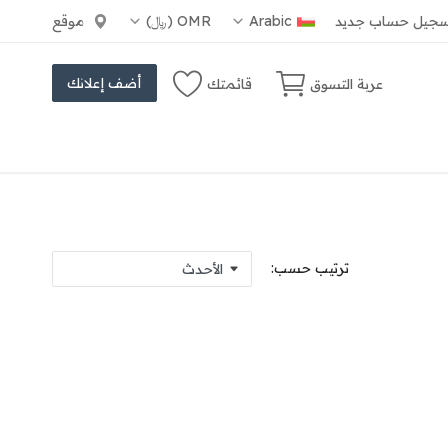
جيل حساب جديد
Arabic
OMR (﷼)
موقع
أضف إعلانك
عربة التسوق
قائمتك
ترتيب حسب: