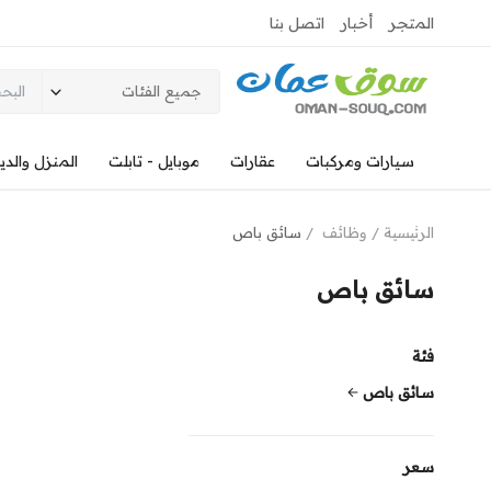
المتجر
أخبار
اتصل بنا
جميع الفئات
سيارات ومركبات
عقارات
موبايل - تابلت
المنزل والدي
الرئيسية
وظائف
سائق باص
سائق باص
فئة
سائق باص
سعر